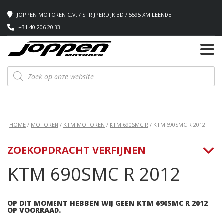
JOPPEN MOTOREN C.V. / STRIJPERDIJK 3D / 5595 XM LEENDE
+31 40 206 20 33
Producten
zoeken
HOME
/
MOTOREN
/
KTM MOTOREN
/
KTM 690SMC R
/ KTM 690SMC R 2012
ZOEKOPDRACHT VERFIJNEN
KTM 690SMC R 2012
OP DIT MOMENT HEBBEN WIJ GEEN KTM 690SMC R 2012
OP VOORRAAD.