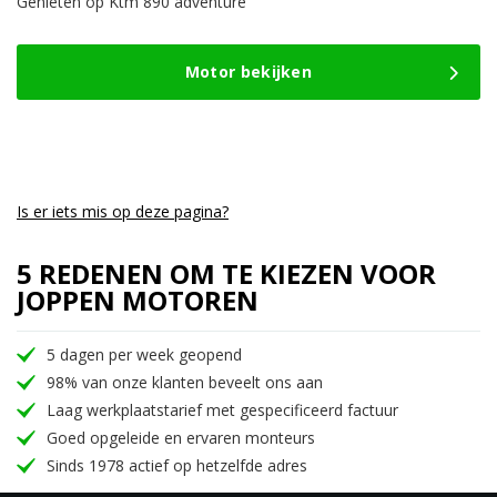
Genieten op Ktm 890 adventure
10.995,-.
8.995,-.
Motor bekijken
Is er iets mis op deze pagina?
5 REDENEN OM TE KIEZEN VOOR
JOPPEN MOTOREN
5 dagen per week geopend
98% van onze klanten beveelt ons aan
Laag werkplaatstarief met gespecificeerd factuur
Goed opgeleide en ervaren monteurs
Sinds 1978 actief op hetzelfde adres