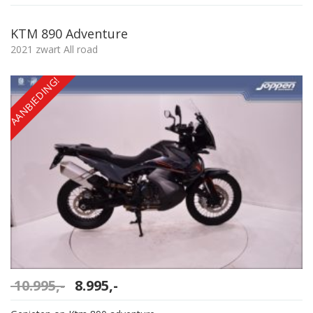
KTM 890 Adventure
2021 zwart All road
AANBIEDING!
Oorspronkelijke
Huidige
10.995,-
8.995,-
prijs
prijs
was:
is: