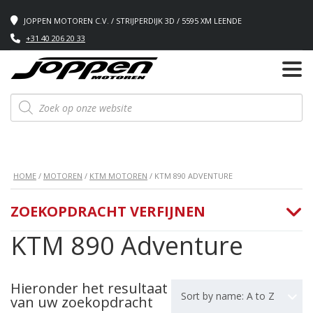
JOPPEN MOTOREN C.V. / STRIJPERDIJK 3D / 5595 XM LEENDE
+31 40 206 20 33
Producten
zoeken
HOME
/
MOTOREN
/
KTM MOTOREN
/ KTM 890 ADVENTURE
ZOEKOPDRACHT VERFIJNEN
KTM 890 Adventure
Hieronder het resultaat
Sort by name: A to Z
van uw zoekopdracht