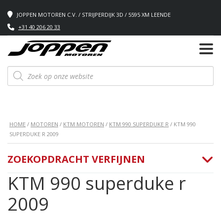
JOPPEN MOTOREN C.V. / STRIJPERDIJK 3D / 5595 XM LEENDE
+31 40 206 20 33
Producten
zoeken
HOME
/
MOTOREN
/
KTM MOTOREN
/
KTM 990 SUPERDUKE R
/ KTM 990
SUPERDUKE R 2009
ZOEKOPDRACHT VERFIJNEN
KTM 990 superduke r
2009