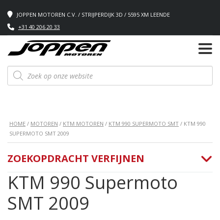
JOPPEN MOTOREN C.V. / STRIJPERDIJK 3D / 5595 XM LEENDE
+31 40 206 20 33
Producten
zoeken
HOME
/
MOTOREN
/
KTM MOTOREN
/
KTM 990 SUPERMOTO SMT
/ KTM 990
SUPERMOTO SMT 2009
ZOEKOPDRACHT VERFIJNEN
KTM 990 Supermoto
SMT 2009