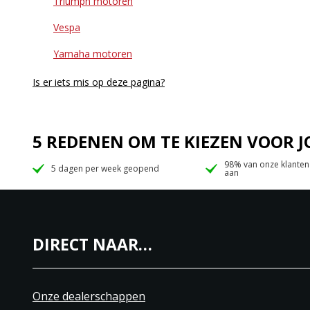
Triumph motoren
Vespa
Yamaha motoren
Is er iets mis op deze pagina?
5 REDENEN OM TE KIEZEN VOOR
98% van onze klanten
5 dagen per week geopend
aan
DIRECT NAAR…
Onze dealerschappen