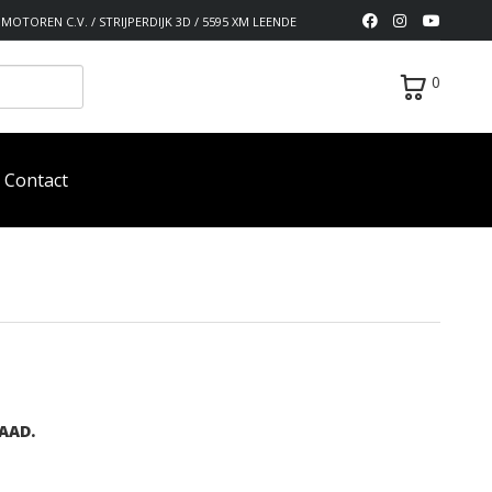
MOTOREN C.V. / STRIJPERDIJK 3D / 5595 XM LEENDE
0
Contact
AAD.