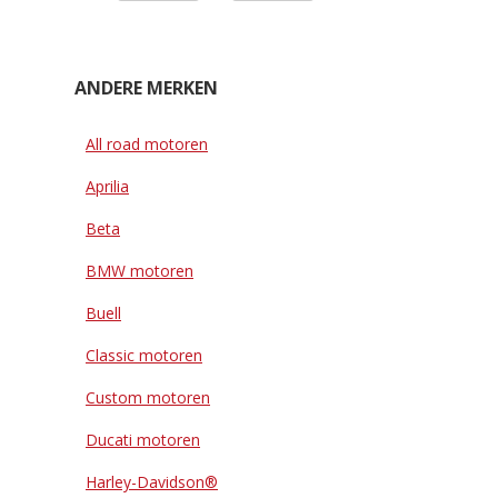
ANDERE MERKEN
All road motoren
Aprilia
Beta
BMW motoren
Buell
Classic motoren
Custom motoren
Ducati motoren
Harley-Davidson®