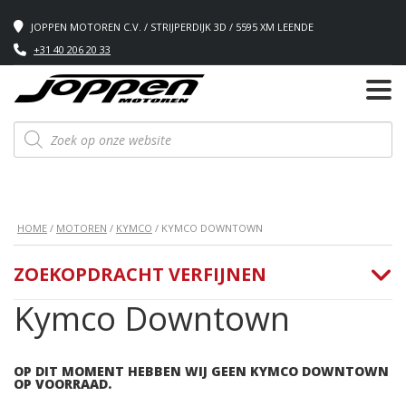
JOPPEN MOTOREN C.V. / STRIJPERDIJK 3D / 5595 XM LEENDE
+31 40 206 20 33
Producten
zoeken
HOME
/
MOTOREN
/
KYMCO
/ KYMCO DOWNTOWN
ZOEKOPDRACHT VERFIJNEN
Kymco Downtown
OP DIT MOMENT HEBBEN WIJ GEEN KYMCO DOWNTOWN
OP VOORRAAD.