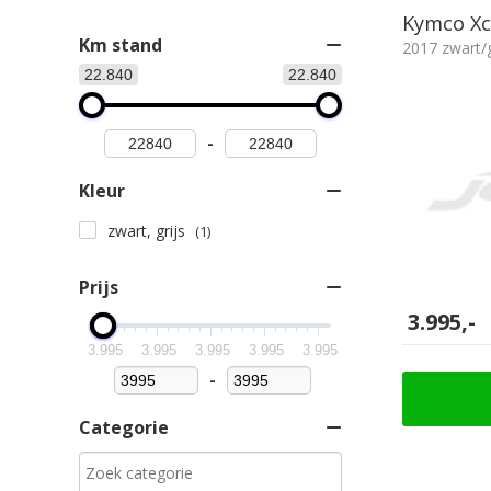
Kymco Xci
Km stand
2017 zwart/g
22.840
22.840
-
Kleur
zwart, grijs
(1)
Prijs
3.995,-
3.995
3.995
3.995
3.995
3.995
-
Minimum Price
Maximum Price
Categorie