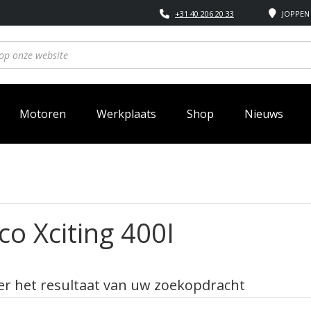
+31 40 206 20 33
JOPPEN 
Motoren
Werkplaats
Shop
Nieuws
o Xciting 400I
r het resultaat van uw zoekopdracht