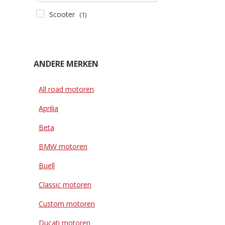
Scooter
(1)
ANDERE MERKEN
All road motoren
Aprilia
Beta
BMW motoren
Buell
Classic motoren
Custom motoren
Ducati motoren