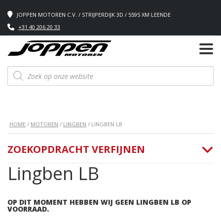
JOPPEN MOTOREN C.V. / STRIJPERDIJK 3D / 5595 XM LEENDE
+31 40 206 20 33
Producten
zoeken
HOME
/
MOTOREN
/
LINGBEN
/ LINGBEN LB
ZOEKOPDRACHT VERFIJNEN
Lingben LB
OP DIT MOMENT HEBBEN WIJ GEEN LINGBEN LB OP
VOORRAAD.