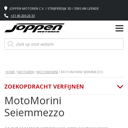
JOPPEN MOTOREN C.V. / STRIJPERDIJK 3D / 5595 XM LEENDE
+31 40 206 20 33
Producten
zoeken
HOME
/
MOTOREN
/
MOTOMORINI
/ MOTOMORINI SEIEMMEZZO
ZOEKOPDRACHT VERFIJNEN
MotoMorini
Seiemmezzo