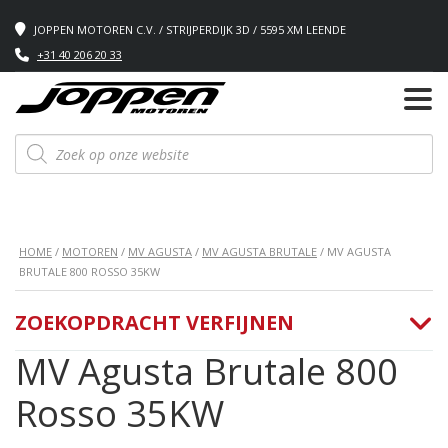
JOPPEN MOTOREN C.V. / STRIJPERDIJK 3D / 5595 XM LEENDE
+31 40 206 20 33
Producten
zoeken
HOME
/
MOTOREN
/
MV AGUSTA
/
MV AGUSTA BRUTALE
/ MV AGUSTA
BRUTALE 800 ROSSO 35KW
ZOEKOPDRACHT VERFIJNEN
MV Agusta Brutale 800
Rosso 35KW