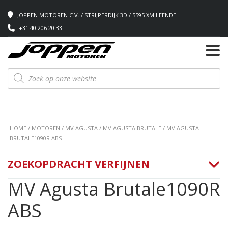
JOPPEN MOTOREN C.V. / STRIJPERDIJK 3D / 5595 XM LEENDE
+31 40 206 20 33
Producten
zoeken
HOME
/
MOTOREN
/
MV AGUSTA
/
MV AGUSTA BRUTALE
/ MV AGUSTA
BRUTALE1090R ABS
ZOEKOPDRACHT VERFIJNEN
MV Agusta Brutale1090R
ABS