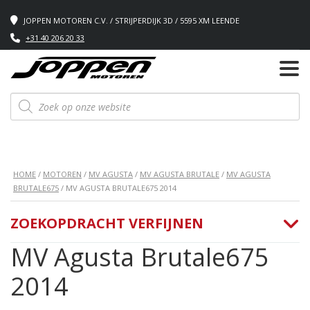
JOPPEN MOTOREN C.V. / STRIJPERDIJK 3D / 5595 XM LEENDE
+31 40 206 20 33
Producten
zoeken
HOME
/
MOTOREN
/
MV AGUSTA
/
MV AGUSTA BRUTALE
/
MV AGUSTA
BRUTALE675
/ MV AGUSTA BRUTALE675 2014
ZOEKOPDRACHT VERFIJNEN
MV Agusta Brutale675
2014