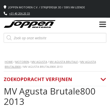
JOPPEN MOTOREN C.V. / STRIJPERDIJK 3D / 5595 XM LEENDE
+31 40 206 20 33
Producten
zoeken
HOME
/
MOTOREN
/
MV AGUSTA
/
MV AGUSTA BRUTALE
/
MV AGUSTA
BRUTALE800
/ MV AGUSTA BRUTALE800 2013
ZOEKOPDRACHT VERFIJNEN
MV Agusta Brutale800
2013