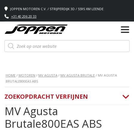
JOPPEN MOTOREN C.V. / STRIJPERDIJK 3D / 5595 XM LEENDE
+31 40 206 20 33
Producten
zoeken
HOME
/
MOTOREN
/
MV AGUSTA
/
MV AGUSTA BRUTALE
/ MV AGUSTA
BRUTALE800EAS ABS
ZOEKOPDRACHT VERFIJNEN
MV Agusta
Brutale800EAS ABS