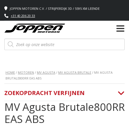
JOPPEN MOTOREN C.V. / STRIJPERDIJK 3D / 5595 XM LEENDE
+31 40 206 20 33
Producten
zoeken
HOME
/
MOTOREN
/
MV AGUSTA
/
MV AGUSTA BRUTALE
/ MV AGUSTA
BRUTALE800RR EAS ABS
ZOEKOPDRACHT VERFIJNEN
MV Agusta Brutale800RR
EAS ABS