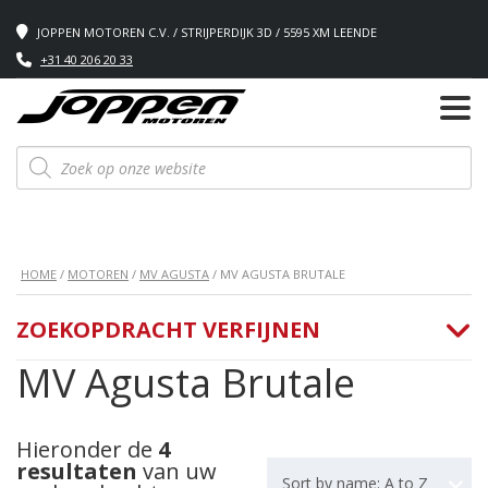
JOPPEN MOTOREN C.V. / STRIJPERDIJK 3D / 5595 XM LEENDE
+31 40 206 20 33
Producten
zoeken
HOME
/
MOTOREN
/
MV AGUSTA
/ MV AGUSTA BRUTALE
ZOEKOPDRACHT VERFIJNEN
MV Agusta Brutale
Hieronder de
4
resultaten
van uw
Sort by name: A to Z