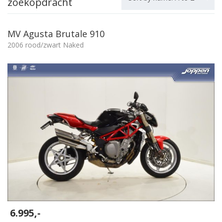
zoekopdracht
MV Agusta Brutale 910
2006 rood/zwart Naked
6.995,-