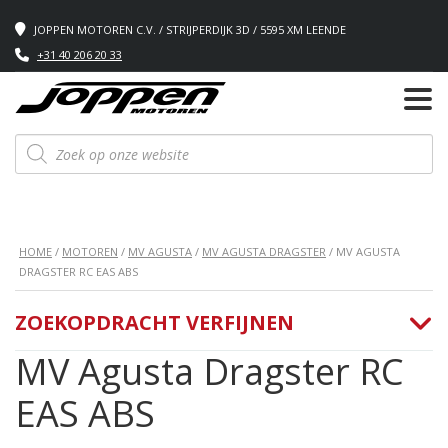
JOPPEN MOTOREN C.V. / STRIJPERDIJK 3D / 5595 XM LEENDE
+31 40 206 20 33
Producten
zoeken
HOME
/
MOTOREN
/
MV AGUSTA
/
MV AGUSTA DRAGSTER
/ MV AGUSTA
DRAGSTER RC EAS ABS
ZOEKOPDRACHT VERFIJNEN
MV Agusta Dragster RC
EAS ABS