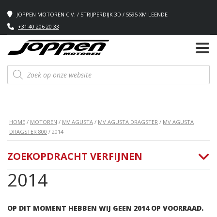
JOPPEN MOTOREN C.V. / STRIJPERDIJK 3D / 5595 XM LEENDE
+31 40 206 20 33
Producten
zoeken
HOME
/
MOTOREN
/
MV AGUSTA
/
MV AGUSTA DRAGSTER
/
MV AGUSTA
DRAGSTER 800
/ 2014
ZOEKOPDRACHT VERFIJNEN
2014
OP DIT MOMENT HEBBEN WIJ GEEN 2014 OP VOORRAAD.