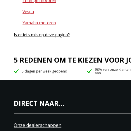
Triumph motoren
Vespa
Yamaha motoren
Is er iets mis op deze pagina?
5 REDENEN OM TE KIEZEN VOOR
98% van onze klanten
5 dagen per week geopend
aan
DIRECT NAAR…
Onze dealerschappen