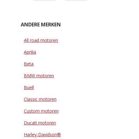
ANDERE MERKEN
All road motoren
Aprilia
Beta
BMW motoren
Buell
Classic motoren
Custom motoren
Ducati motoren
Harley-Davidson®