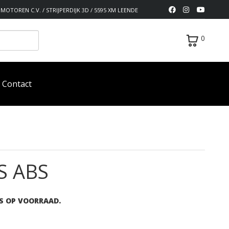
MOTOREN C.V. / STRIJPERDIJK 3D / 5595 XM LEENDE
0
Contact
S ABS
S OP VOORRAAD.