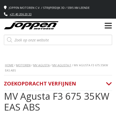
JOPPEN MOTOREN C.V. / STRIJPERDIJK 3D / 5595 XM LEENDE
+31 40 206 20 33
Producten
zoeken
HOME
/
MOTOREN
/
MV AGUSTA
/
MV AGUSTA F
/ MV AGUSTA F3 675 35KW
EAS ABS
ZOEKOPDRACHT VERFIJNEN
MV Agusta F3 675 35KW
EAS ABS