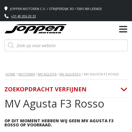
JOPPEN MOTOREN C.V. / STRIJPERDIJK 3D / 5595 XM LEENDE
+31 40 206 20 33
Producten
zoeken
HOME
/
MOTOREN
/
MV AGUSTA
/
MV AGUSTA F
/ MV AGUSTA F3 ROSSO
ZOEKOPDRACHT VERFIJNEN
MV Agusta F3 Rosso
OP DIT MOMENT HEBBEN WIJ GEEN MV AGUSTA F3
ROSSO OP VOORRAAD.