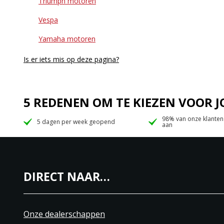
Triumph motoren
Vespa
Yamaha motoren
Is er iets mis op deze pagina?
5 REDENEN OM TE KIEZEN VOOR
98% van onze klanten
5 dagen per week geopend
aan
DIRECT NAAR…
Onze dealerschappen