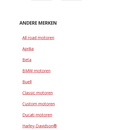
ANDERE MERKEN
All road motoren
Aprilia
Beta
BMW motoren
Buell
Classic motoren
Custom motoren
Ducati motoren
Harley-Davidson®