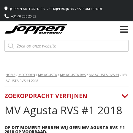
JOPPEN MOTOREN C.V. / STRIJPERDIJK 3D / 5595 XM LEENDE
+31 40 206 20 33
Producten
zoeken
HOME
/
MOTOREN
/
MV AGUSTA
/
MV AGUSTA RVS
/
MV AGUSTA RVS #1
/ MV
AGUSTA RVS #1 2018
ZOEKOPDRACHT VERFIJNEN
MV Agusta RVS #1 2018
OP DIT MOMENT HEBBEN WIJ GEEN MV AGUSTA RVS #1
2018 OP VOORRAAD.