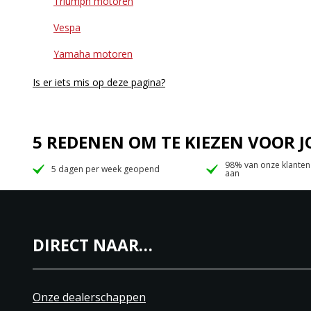
Triumph motoren
Vespa
Yamaha motoren
Is er iets mis op deze pagina?
5 REDENEN OM TE KIEZEN VOOR
98% van onze klanten
5 dagen per week geopend
aan
DIRECT NAAR…
Onze dealerschappen