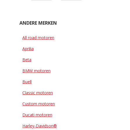
ANDERE MERKEN
All road motoren
Aprilia
Beta
BMW motoren
Buell
Classic motoren
Custom motoren
Ducati motoren
Harley-Davidson®