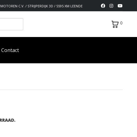
MOTOREN C.V. / STRIJPERDIJK 3D / 5595 XM LEENDE
0
Contact
RRAAD.