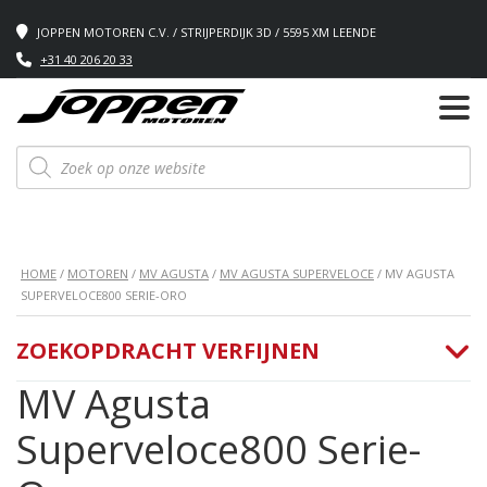
JOPPEN MOTOREN C.V. / STRIJPERDIJK 3D / 5595 XM LEENDE
+31 40 206 20 33
Producten
zoeken
HOME
/
MOTOREN
/
MV AGUSTA
/
MV AGUSTA SUPERVELOCE
/ MV AGUSTA
SUPERVELOCE800 SERIE-ORO
ZOEKOPDRACHT VERFIJNEN
MV Agusta
Superveloce800 Serie-