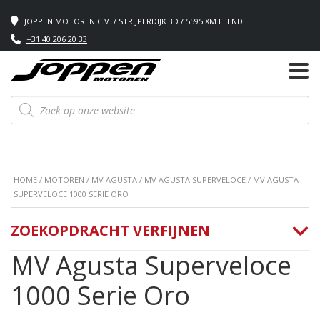
JOPPEN MOTOREN C.V. / STRIJPERDIJK 3D / 5595 XM LEENDE
+31 40 206 20 33
Producten
zoeken
HOME
/
MOTOREN
/
MV AGUSTA
/
MV AGUSTA SUPERVELOCE
/ MV AGUSTA
SUPERVELOCE 1000 SERIE ORO
ZOEKOPDRACHT VERFIJNEN
MV Agusta Superveloce
1000 Serie Oro