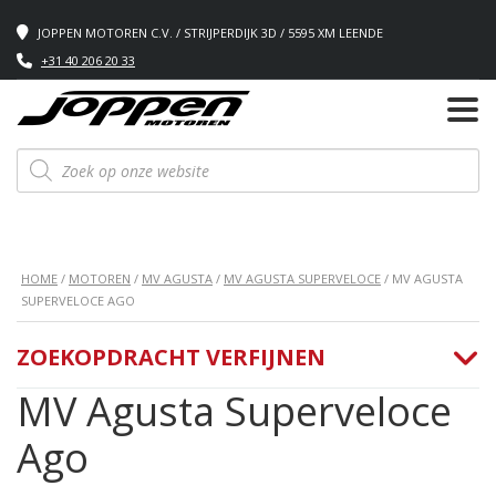
JOPPEN MOTOREN C.V. / STRIJPERDIJK 3D / 5595 XM LEENDE
+31 40 206 20 33
Producten
zoeken
HOME
/
MOTOREN
/
MV AGUSTA
/
MV AGUSTA SUPERVELOCE
/ MV AGUSTA
SUPERVELOCE AGO
ZOEKOPDRACHT VERFIJNEN
MV Agusta Superveloce
Ago