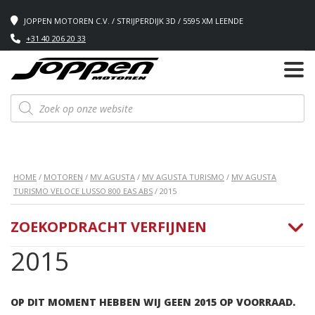
JOPPEN MOTOREN C.V. / STRIJPERDIJK 3D / 5595 XM LEENDE
+31 40 206 20 33
Producten
zoeken
HOME
/
MOTOREN
/
MV AGUSTA
/
MV AGUSTA TURISMO
/
MV AGUSTA
TURISMO VELOCE LUSSO 800 EAS ABS
/ 2015
ZOEKOPDRACHT VERFIJNEN
2015
OP DIT MOMENT HEBBEN WIJ GEEN 2015 OP VOORRAAD.