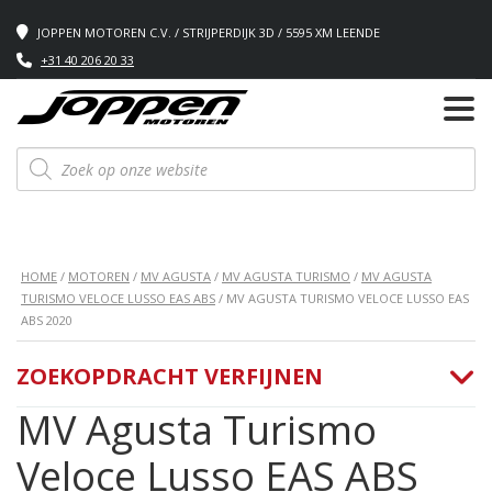
JOPPEN MOTOREN C.V. / STRIJPERDIJK 3D / 5595 XM LEENDE
+31 40 206 20 33
Producten
zoeken
HOME
/
MOTOREN
/
MV AGUSTA
/
MV AGUSTA TURISMO
/
MV AGUSTA
TURISMO VELOCE LUSSO EAS ABS
/ MV AGUSTA TURISMO VELOCE LUSSO EAS
ABS 2020
ZOEKOPDRACHT VERFIJNEN
MV Agusta Turismo
Veloce Lusso EAS ABS