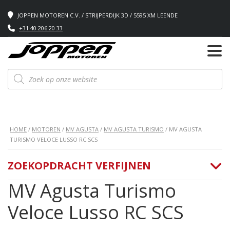
JOPPEN MOTOREN C.V. / STRIJPERDIJK 3D / 5595 XM LEENDE
+31 40 206 20 33
Producten
zoeken
HOME
/
MOTOREN
/
MV AGUSTA
/
MV AGUSTA TURISMO
/ MV AGUSTA
TURISMO VELOCE LUSSO RC SCS
ZOEKOPDRACHT VERFIJNEN
MV Agusta Turismo
Veloce Lusso RC SCS