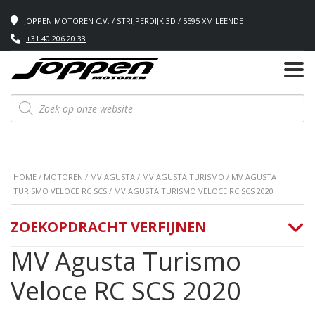
JOPPEN MOTOREN C.V. / STRIJPERDIJK 3D / 5595 XM LEENDE
+31 40 206 20 33
Producten
zoeken
HOME
/
MOTOREN
/
MV AGUSTA
/
MV AGUSTA TURISMO
/
MV AGUSTA
TURISMO VELOCE RC SCS
/ MV AGUSTA TURISMO VELOCE RC SCS 2020
ZOEKOPDRACHT VERFIJNEN
MV Agusta Turismo
Veloce RC SCS 2020