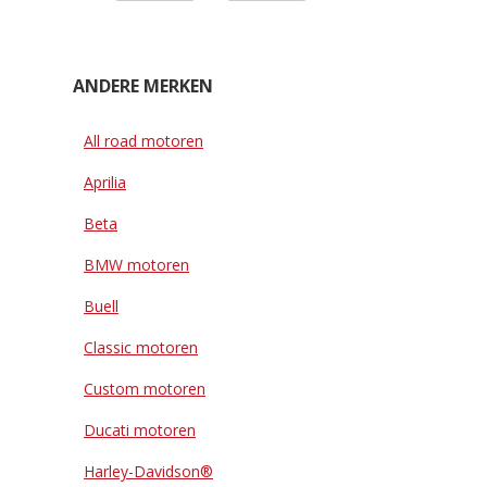
ANDERE MERKEN
All road motoren
Aprilia
Beta
BMW motoren
Buell
Classic motoren
Custom motoren
Ducati motoren
Harley-Davidson®