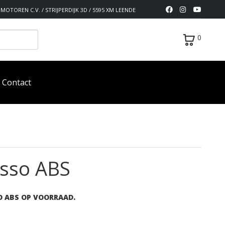
MOTOREN C.V. / STRIJPERDIJK 3D / 5595 XM LEENDE
0
Contact
osso ABS
O ABS OP VOORRAAD.