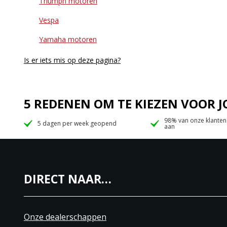
Triumph motoren
Vespa
Yamaha motoren
Is er iets mis op deze pagina?
5 REDENEN OM TE KIEZEN VOOR
98% van onze klanten
5 dagen per week geopend
aan
DIRECT NAAR…
Onze dealerschappen