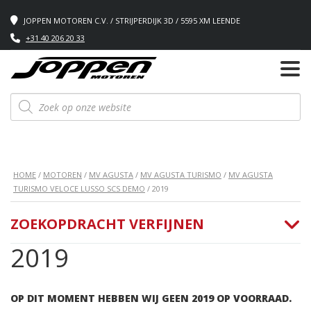
JOPPEN MOTOREN C.V. / STRIJPERDIJK 3D / 5595 XM LEENDE
+31 40 206 20 33
Producten
zoeken
HOME
/
MOTOREN
/
MV AGUSTA
/
MV AGUSTA TURISMO
/
MV AGUSTA
TURISMO VELOCE LUSSO SCS DEMO
/ 2019
ZOEKOPDRACHT VERFIJNEN
2019
OP DIT MOMENT HEBBEN WIJ GEEN 2019 OP VOORRAAD.