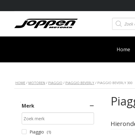
Producten
zoeken
Home
HOME
/
MOTOREN
/
PIAGGIO
/
PIAGGIO BEVERLY
/ PIAGGIO BEVERLY 300
Piag
Merk
Hieronde
Piaggio
(1)