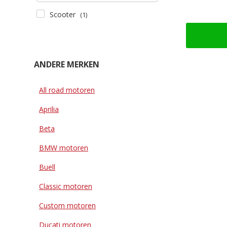
Scooter
(1)
ANDERE MERKEN
All road motoren
Aprilia
Beta
BMW motoren
Buell
Classic motoren
Custom motoren
Ducati motoren