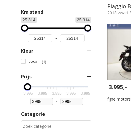
Piaggio B
Km stand
2018 zwart 
25.314
25.314
-
Kleur
zwart
(1)
Prijs
3.995,-
3.995
3.995
3.995
3.995
3.995
fijne motor
-
Minimum Price
Maximum Price
Categorie