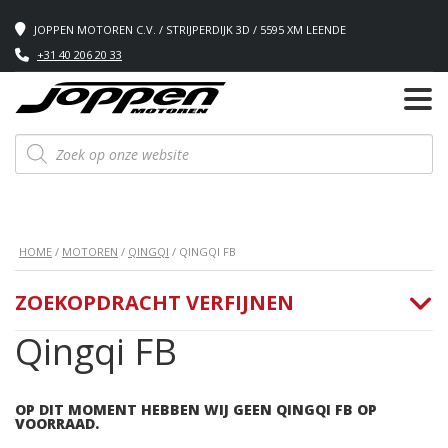
JOPPEN MOTOREN C.V. / STRIJPERDIJK 3D / 5595 XM LEENDE
+31 40 206 20 33
Producten
zoeken
HOME
/
MOTOREN
/
QINGQI
/ QINGQI FB
ZOEKOPDRACHT VERFIJNEN
Qingqi FB
OP DIT MOMENT HEBBEN WIJ GEEN QINGQI FB OP
VOORRAAD.