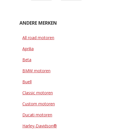
ANDERE MERKEN
All road motoren
Aprilia
Beta
BMW motoren
Buell
Classic motoren
Custom motoren
Ducati motoren
Harley-Davidson®