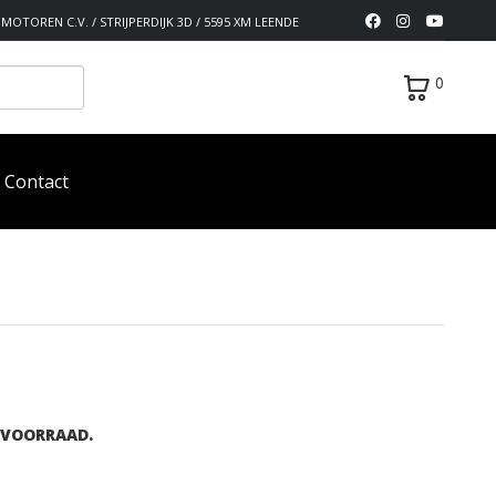
MOTOREN C.V. / STRIJPERDIJK 3D / 5595 XM LEENDE
0
Contact
 VOORRAAD.