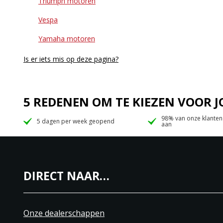
Triumph motoren
Vespa
Yamaha motoren
Is er iets mis op deze pagina?
5 REDENEN OM TE KIEZEN VOOR
98% van onze klanten
5 dagen per week geopend
aan
DIRECT NAAR…
Onze dealerschappen