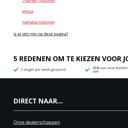
Triumph motoren
Vespa
Yamaha motoren
Is er iets mis op deze pagina?
5 REDENEN OM TE KIEZEN VOOR
98% van onze klanten
5 dagen per week geopend
aan
DIRECT NAAR…
Onze dealerschappen