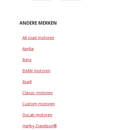
ANDERE MERKEN
All road motoren
Aprilia
Beta
BMW motoren
Buell
Classic motoren
Custom motoren
Ducati motoren
Harley-Davidson®