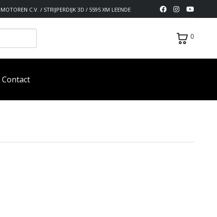
MOTOREN C.V. / STRIJPERDIJK 3D / 5595 XM LEENDE
0
Contact