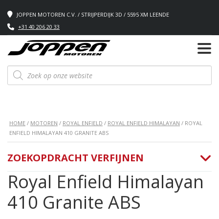
JOPPEN MOTOREN C.V. / STRIJPERDIJK 3D / 5595 XM LEENDE
+31 40 206 20 33
Producten
zoeken
HOME
/
MOTOREN
/
ROYAL ENFIELD
/
ROYAL ENFIELD HIMALAYAN
/ ROYAL
ENFIELD HIMALAYAN 410 GRANITE ABS
ZOEKOPDRACHT VERFIJNEN
Royal Enfield Himalayan
410 Granite ABS