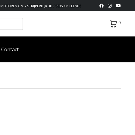
MOTOREN C.V. / STRIJPERDIJK 3D / 5595 XM LEENDE
0
Contact