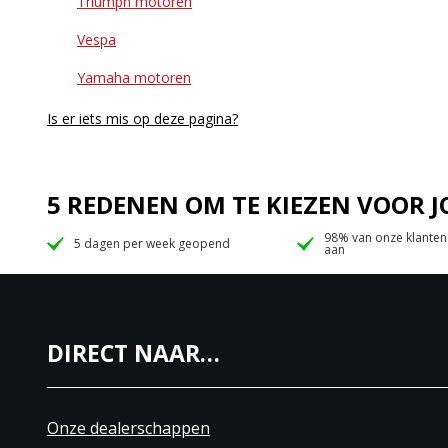
Triumph motoren
Vespa
Yamaha motoren
Is er iets mis op deze pagina?
5 REDENEN OM TE KIEZEN VOOR
98% van onze klanten
5 dagen per week geopend
aan
DIRECT NAAR…
Onze dealerschappen