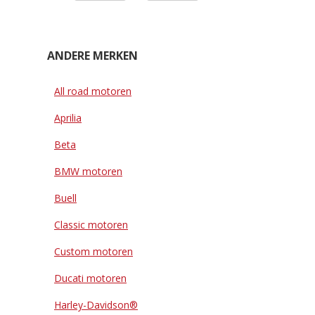
ANDERE MERKEN
All road motoren
Aprilia
Beta
BMW motoren
Buell
Classic motoren
Custom motoren
Ducati motoren
Harley-Davidson®