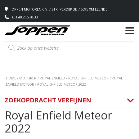
JOPPEN MOTOREN C.V. / STRIJPERDIJK 3D / 5595 XM LEENDE
+31 40 206 20 33
Producten
zoeken
HOME
/
MOTOREN
/
ROYAL ENFIELD
/
ROYAL ENFIELD METEOR
/
ROYAL
ENFIELD METEOR
/ ROYAL ENFIELD METEOR 2022
ZOEKOPDRACHT VERFIJNEN
Royal Enfield Meteor
2022