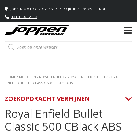
JOPPEN MOTOREN C.V. / STRIJPERDIJK 3D / 5595 XM LEENDE
+31 40 206 20 33
Producten
zoeken
HOME
/
MOTOREN
/
ROYAL ENFIELD
/
ROYAL ENFIELD BULLET
/ ROYAL
ENFIELD BULLET CLASSIC 500 CBLACK ABS
ZOEKOPDRACHT VERFIJNEN
Royal Enfield Bullet
Classic 500 CBlack ABS