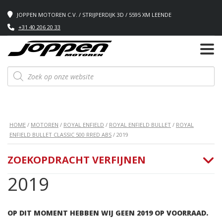
JOPPEN MOTOREN C.V. / STRIJPERDIJK 3D / 5595 XM LEENDE
+31 40 206 20 33
Producten
zoeken
HOME
/
MOTOREN
/
ROYAL ENFIELD
/
ROYAL ENFIELD BULLET
/
ROYAL
ENFIELD BULLET CLASSIC 500 RRED ABS
/ 2019
ZOEKOPDRACHT VERFIJNEN
2019
OP DIT MOMENT HEBBEN WIJ GEEN 2019 OP VOORRAAD.