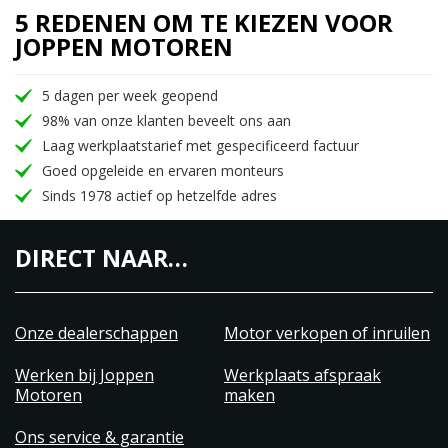
5 REDENEN OM TE KIEZEN VOOR
JOPPEN MOTOREN
5 dagen per week geopend
98% van onze klanten beveelt ons aan
Laag werkplaatstarief met gespecificeerd factuur
Goed opgeleide en ervaren monteurs
Sinds 1978 actief op hetzelfde adres
DIRECT NAAR…
Onze dealerschappen
Motor verkopen of inruilen
Werken bij Joppen
Werkplaats afspraak
Motoren
maken
Ons service & garantie