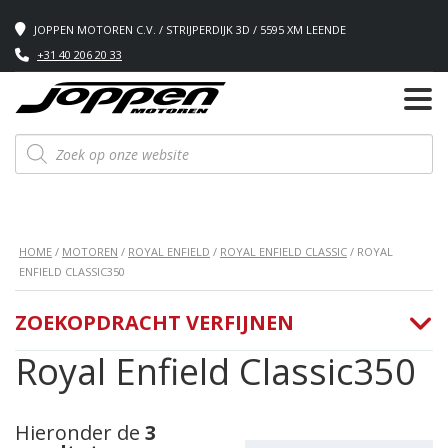
JOPPEN MOTOREN C.V. / STRIJPERDIJK 3D / 5595 XM LEENDE
+31 40 206 20 33
Producten
zoeken
HOME
/
MOTOREN
/
ROYAL ENFIELD
/
ROYAL ENFIELD CLASSIC
/ ROYAL
ENFIELD CLASSIC350
ZOEKOPDRACHT VERFIJNEN
Royal Enfield Classic350
Hieronder de
3