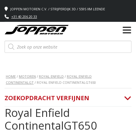
JOPPEN MOTOREN C.V. / STRIJPERDIJK 3D / 5595 XM LEENDE
+31 40 206 20 33
Producten
zoeken
HOME
/
MOTOREN
/
ROYAL ENFIELD
/
ROYAL ENFIELD
CONTINENTALGT
/ ROYAL ENFIELD CONTINENTALGT650
ZOEKOPDRACHT VERFIJNEN
Royal Enfield
ContinentalGT650