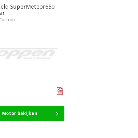
field SuperMeteor650
ar
 Custom
Motor bekijken