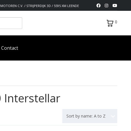
MOTOREN C.V. / STRIJPERDIJK 3D / 5595 XM LEENDE
0
Contact
Interstellar
Sort by name: A to Z