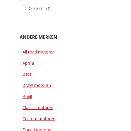
Custom
(1)
ANDERE MERKEN
All road motoren
Aprilia
Beta
BMW motoren
Buell
Classic motoren
Custom motoren
Ducati motoren