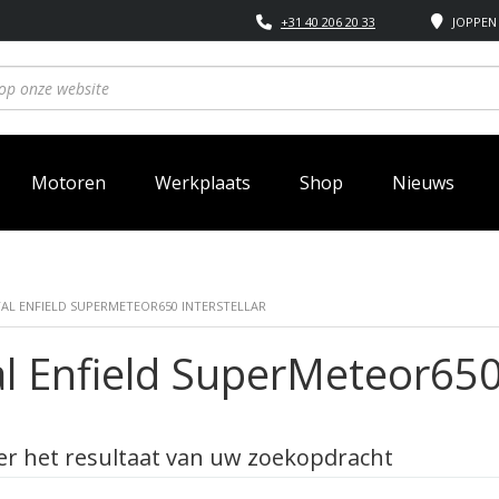
+31 40 206 20 33
JOPPEN 
Motoren
Werkplaats
Shop
Nieuws
AL ENFIELD SUPERMETEOR650 INTERSTELLAR
l Enfield SuperMeteor650 
r het resultaat van uw zoekopdracht