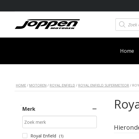
Producten
zoeken
Home
HOME
/
MOTOREN
/
ROYAL ENFIELD
/
ROYAL ENFIELD SUPERMETEOR
/ ROY
Roya
Merk
Hieronde
Royal Enfield
(1)