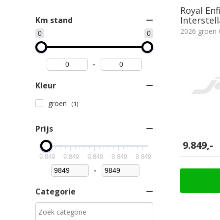
Royal En
Interstell
Km stand
2026 groen
0
0
-
Kleur
groen
(1)
Prijs
9.849,-
9.849
9.849
9.849
9.849
9.849
-
Minimum Price
Maximum Price
Categorie