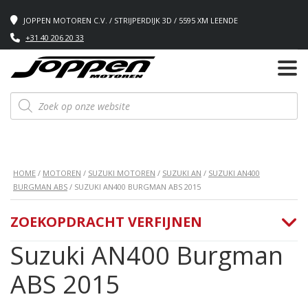
JOPPEN MOTOREN C.V. / STRIJPERDIJK 3D / 5595 XM LEENDE
+31 40 206 20 33
Producten
zoeken
HOME
/
MOTOREN
/
SUZUKI MOTOREN
/
SUZUKI AN
/
SUZUKI AN400
BURGMAN ABS
/ SUZUKI AN400 BURGMAN ABS 2015
ZOEKOPDRACHT VERFIJNEN
Suzuki AN400 Burgman
ABS 2015