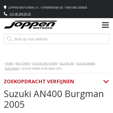
JOPPEN MOTOREN C.V. / STRIJPERDIJK 3D / 5595 XM LEENDE
+31 40 206 20 33
Producten
zoeken
HOME
/
MOTOREN
/
SUZUKI MOTOREN
/
SUZUKI AN
/
SUZUKI AN400
BURGMAN
/ SUZUKI AN400 BURGMAN 2005
ZOEKOPDRACHT VERFIJNEN
Suzuki AN400 Burgman
2005