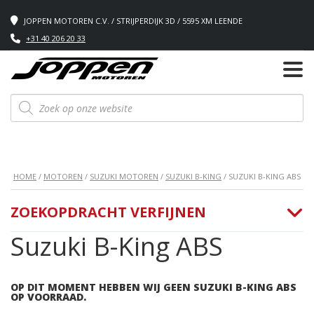
JOPPEN MOTOREN C.V. / STRIJPERDIJK 3D / 5595 XM LEENDE
+31 40 206 20 33
Producten
zoeken
HOME
/
MOTOREN
/
SUZUKI MOTOREN
/
SUZUKI B-KING
/ SUZUKI B-KING ABS
ZOEKOPDRACHT VERFIJNEN
Suzuki B-King ABS
OP DIT MOMENT HEBBEN WIJ GEEN SUZUKI B-KING ABS
OP VOORRAAD.