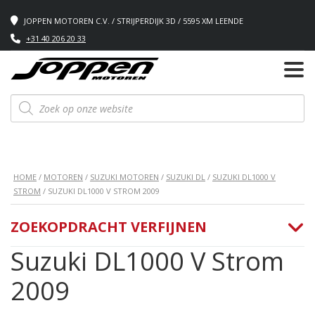
JOPPEN MOTOREN C.V. / STRIJPERDIJK 3D / 5595 XM LEENDE
+31 40 206 20 33
Producten
zoeken
HOME
/
MOTOREN
/
SUZUKI MOTOREN
/
SUZUKI DL
/
SUZUKI DL1000 V
STROM
/ SUZUKI DL1000 V STROM 2009
ZOEKOPDRACHT VERFIJNEN
Suzuki DL1000 V Strom
2009