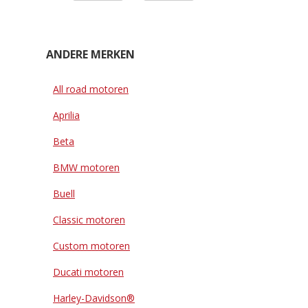
ANDERE MERKEN
All road motoren
Aprilia
Beta
BMW motoren
Buell
Classic motoren
Custom motoren
Ducati motoren
Harley-Davidson®