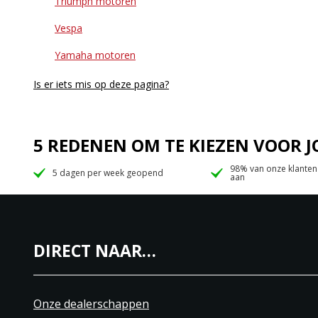
Triumph motoren
Vespa
Yamaha motoren
Is er iets mis op deze pagina?
5 REDENEN OM TE KIEZEN VOOR
98% van onze klanten
5 dagen per week geopend
aan
DIRECT NAAR…
Onze dealerschappen