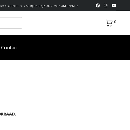
MOTOREN C.V. / STRIJPERDIJK 3D / 5595 XM LEENDE
0
Contact
ORRAAD.